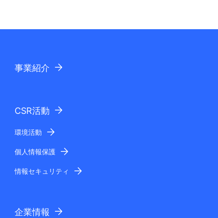
表
ョ
示
ン
し
て
事業紹介
い
ま
CSR活動
す
。
環境活動
個人情報保護
情報セキュリティ
企業情報