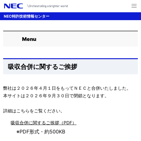
メ
ニ
NEC特許技術情報センター
ュ
ー
を
サ
ナ
開
く
Menu
ビ
イ
ロ
ゲ
ト
ー
ー
内
カ
吸収合併に関するご挨拶
シ
の
ル
ョ
現
ナ
ン
弊社は２０２６年４月１日をもってＮＥＣと合併いたしました。
本サイトは２０２６年９月３０日で閉鎖となります。
在
ビ
位
ゲ
詳細はこちらをご覧ください。
置
ー
吸収合併に関するご挨拶（PDF）
※PDF形式・約500KB
を
シ